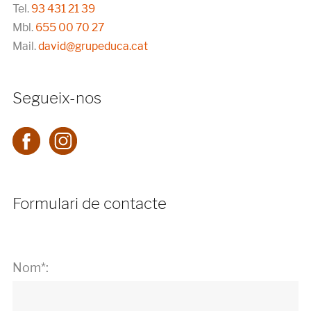
Tel.
93 431 21 39
Mbl.
655 00 70 27
Mail.
david@grupeduca.cat
Segueix-nos
Formulari de contacte
Nom*: