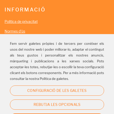
INFORMACIÓ
Política de privacitat
Normes d'ús
Política de cookies
Fem servir galetes pròpies i de tercers per conèixer els
usos del nostre web i poder millorar-lo, adaptar el contingut
Informació legal
als teus gustos i personalitzar els nostres anuncis,
màrqueting i publicacions a les xarxes socials. Pots
acceptar-les totes, rebutjar-les o escollir la teva configuració
SEGUEIX-NOS
clicant els botons corresponents. Per a més informació pots
consultar la nostra Política de galetes.
CONFIGURACIÓ DE LES GALETES
REBUTJA LES OPCIONALS