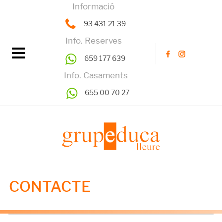
Informació
93 431 21 39
Info. Reserves
659 177 639
Info. Casaments
655 00 70 27
CONTACTE