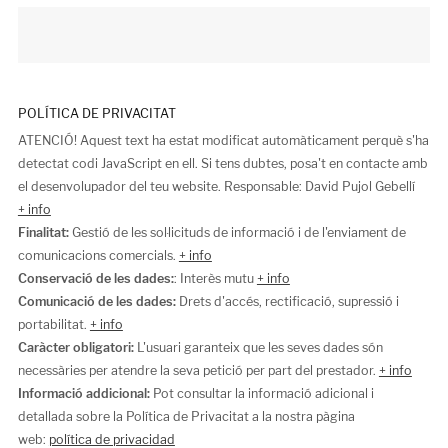
POLÍTICA DE PRIVACITAT
ATENCIÓ! Aquest text ha estat modificat automàticament perquè s'ha
detectat codi JavaScript en ell. Si tens dubtes, posa't en contacte amb
el desenvolupador del teu website. Responsable: David Pujol Gebellí
+ info
Finalitat:
Gestió de les sol·licituds de informació i de l'enviament de
comunicacions comercials.
+ info
Conservació de les dades:
: Interès mutu
+ info
Comunicació de les dades:
Drets d'accés, rectificació, supressió i
portabilitat.
+ info
Caràcter obligatori:
L'usuari garanteix que les seves dades són
necessàries per atendre la seva petició per part del prestador.
+ info
Informació addicional:
Pot consultar la informació adicional i
detallada sobre la Política de Privacitat a la nostra pàgina
web:
política de privacidad